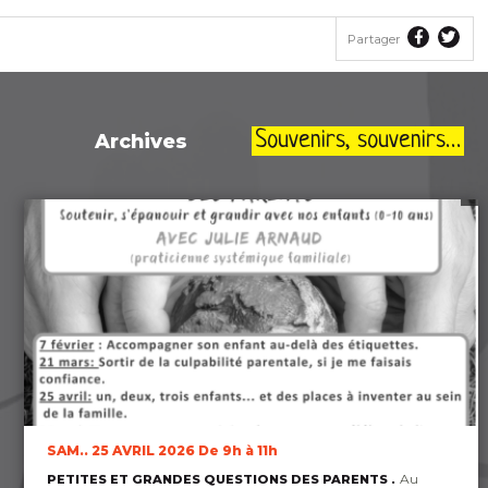
Partager
Part
Partager
le
le
contenu
con
sur
sur
Faceboo
Twit
Souvenirs, souvenirs…
Archives
SAM.. 25 AVRIL 2026
De 9h à 11h
Au
PETITES ET GRANDES QUESTIONS DES PARENTS