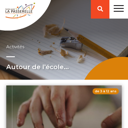
Affiche
ou
ferme
Activités
la
Autour de l'école...
zone
de 3 à 12 ans
de
recherche