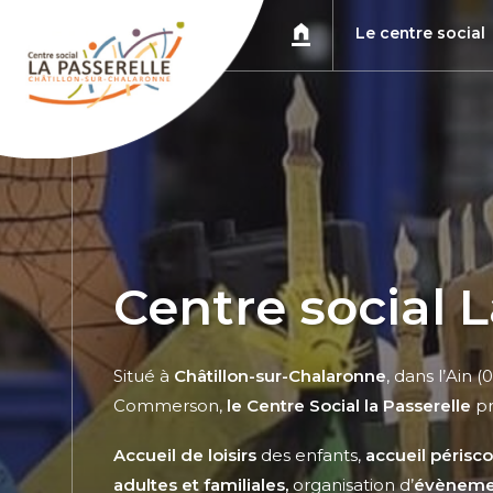
Le centre social
Centre social L
Situé à
Châtillon-sur-Chalaronne
, dans l’Ain 
Commerson,
le Centre Social la Passerelle
pr
Accueil de loisirs
des enfants,
accueil périsco
adultes et familiales,
organisation d’
évèneme