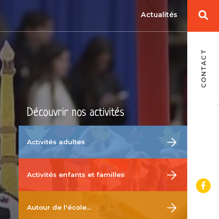
Actualités
Aff
ou
Coor
CONTACT
Centre 
Rue de
fe
01400 
04 74
la
Découvrir nos activités
Horai
Accuei
8h00 à
Activités adultes
zo
nous
de
Activités enfants et familles
accéd
Ouv
la
re
Autour de l'école…
pa