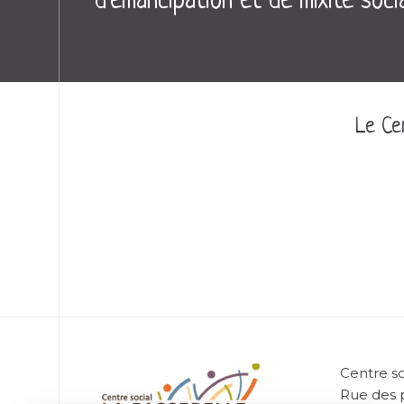
d'émancipation et de mixité soci
Le Cen
Centre so
Rue des 