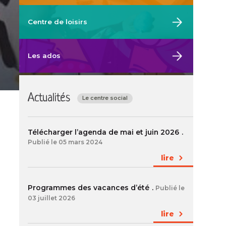
Fa
Centre de loisirs
du
Ce
soc
Les ados
La
Pas
Actualités
Le centre social
da
un
no
Télécharger l’agenda de mai et juin 2026
Publié le 05 mars 2024
ong
lire
Programmes des vacances d’été
Publié le
03 juillet 2026
lire