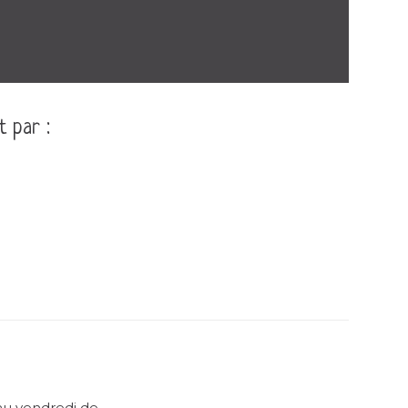
t par :
 au vendredi de