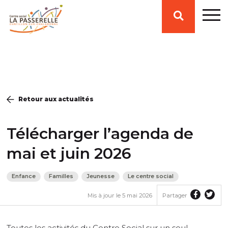
Affiche
ou
ferme
Retour aux actualités
la
Télécharger l’agenda de
zone
mai et juin 2026
Enfance
Familles
Jeunesse
Le centre social
de
Partager
Part
Mis à jour le 5 mai 2026
Partager
le
le
recherche
contenu
con
sur
sur
Toutes les activités du Centre Social sur un seul