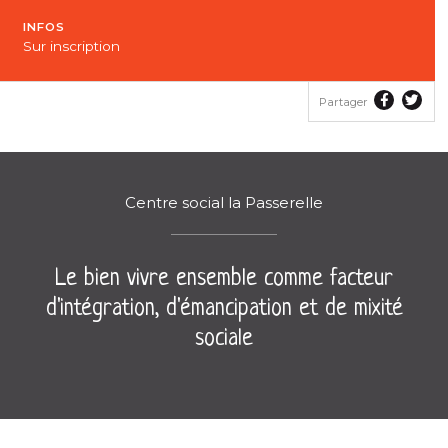
INFOS
Sur inscription
Partager
Part
Partager
le
le
contenu
con
sur
sur
Faceboo
Twit
Centre social la Passerelle
Le bien vivre ensemble comme facteur
d'intégration, d'émancipation et de mixité
sociale