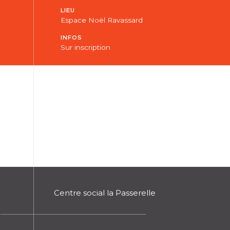
LIEU
Espace Noël Ravassard
INFOS
Sur inscription
Centre social la Passerelle