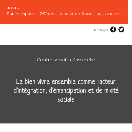
INFOS
Sur inscription – 2€/pers – à partir de 6 ans – pass vaccinal
Partager
Part
Partager
le
le
contenu
con
sur
sur
Faceboo
Twit
Centre social la Passerelle
Le bien vivre ensemble comme facteur
d'intégration, d'émancipation et de mixité
sociale